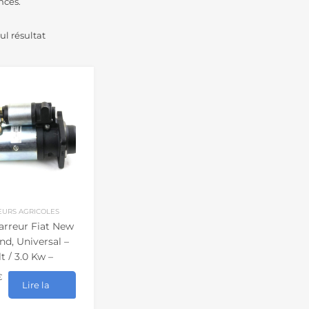
nces.
eul résultat
EURS AGRICOLES
rreur Fiat New
nd, Universal –
lt / 3,0 Kw –
eur
€
Lire la