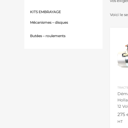
vos exige
KITS EMBRAYAGE
Voici le s
Mécanismes – d
isques
Butées – r
oulements
TRACT
Déma
Holla
12 Vo
Tract
275
HT