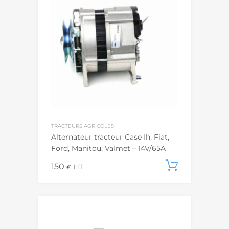
TRACTEURS AGRICOLES
Alternateur tracteur Case Ih, Fiat,
Ford, Manitou, Valmet – 14V/65A
150
Add to c
€
HT