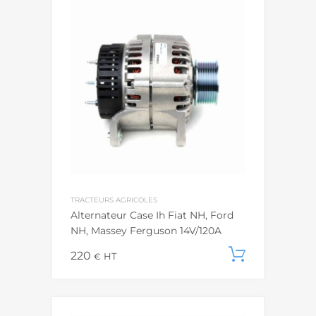
TRACTEURS AGRICOLES
Alternateur Case Ih Fiat NH, Ford
NH, Massey Ferguson 14V/120A
220
Add to c
€
HT