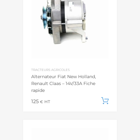
TRACTEURS AGRICOLES
Alternateur Fiat New Holland,
Renault Claas – 14V/33A Fiche
rapide
125
Add to c
€
HT