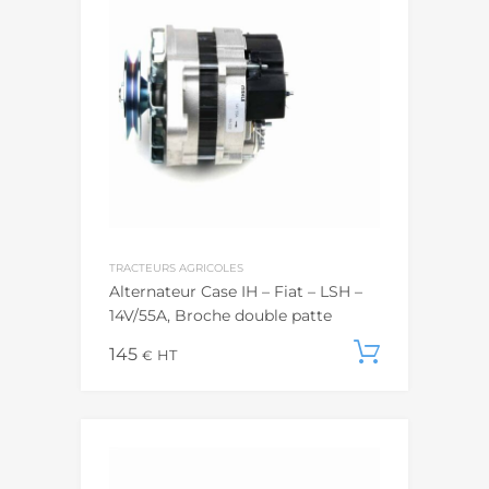
TRACTEURS AGRICOLES
Alternateur Case IH – Fiat – LSH –
14V/55A, Broche double patte
145
Add to c
€
HT