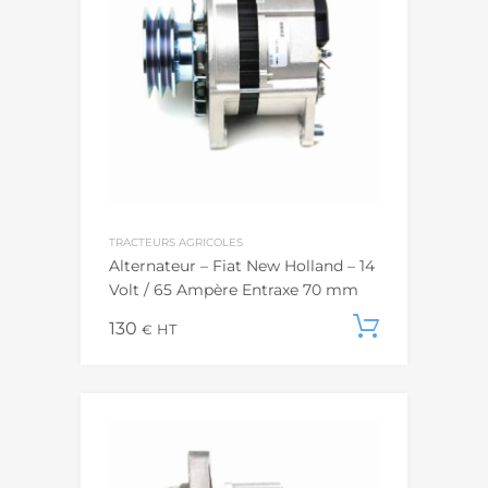
TRACTEURS AGRICOLES
Alternateur – Fiat New Holland – 14
Volt / 65 Ampère Entraxe 70 mm
130
Add to c
€
HT